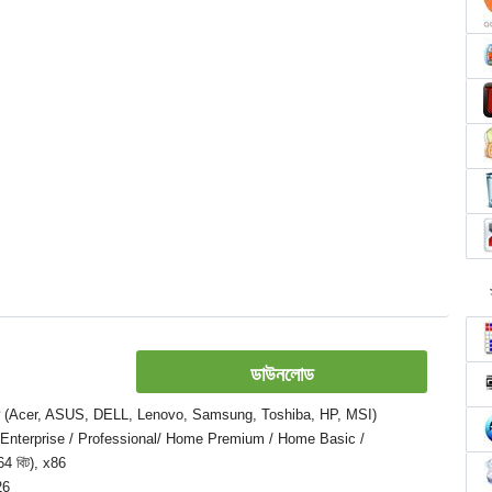
ডাউনলোড
ক, ল্যাপটপ (Acer, ASUS, DELL, Lenovo, Samsung, Toshiba, HP, MSI)
e / Enterprise / Professional/ Home Premium / Home Basic /
4 বিট), x86
26