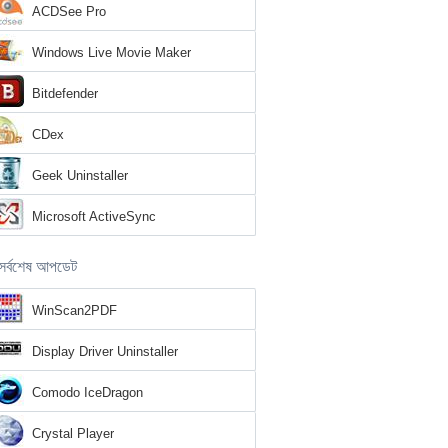
ACDSee Pro
Windows Live Movie Maker
Bitdefender
CDex
Geek Uninstaller
Microsoft ActiveSync
সর্বশেষ আপডেট
WinScan2PDF
Display Driver Uninstaller
Comodo IceDragon
Crystal Player