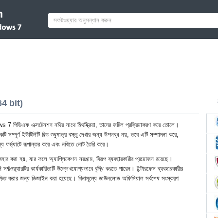
4 bit)
িডিএফ এক্সটেনশন নথির সাথে মিথস্ক্রিয়া, তাদের জটিল প্রক্রিয়াকরণ করে তোলে।
টি সম্পূর্ণ ইউটিলিটি বিল্ড শুধুমাত্র বস্তু দেখার জন্য উপলব্ধ নয়, তবে এটি সম্পাদনা করে,
্য ফর্ম্যাটে রূপান্তর করে এবং নথিতে নোট তৈরি করে।
বহার করা হয়, যার ফলে অ্যাপ্লিকেশন সরঞ্জাম, বিকল্প ব্যবহারকারীর প্রয়োজন রয়েছে।
ফ্টওয়্যারটির কার্যকারিতাটি উল্লেখযোগ্যভাবে বৃদ্ধি করতে পারেন। ইন্টারফেস ব্যবহারকারীর
া নিশ্চিত করার জন্য ডিজাইন করা হয়েছে। বিনামূল্যে ডাউনলোড অফিসিয়াল সর্বশেষ সংস্করণ