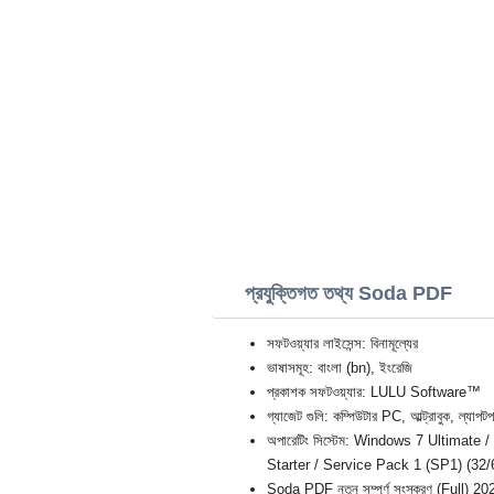
প্রযুক্তিগত তথ্য Soda PDF
সফটওয়্যার লাইসেন্স: বিনামূল্যের
ভাষাসমূহ: বাংলা (bn), ইংরেজি
প্রকাশক সফটওয়্যার: LULU Software™
গ্যাজেট গুলি: কম্পিউটার PC, আল্ট্রাবু
অপারেটিং সিস্টেম: Windows 7 Ultimat
Starter / Service Pack 1 (SP1) (32/6
Soda PDF নতুন সম্পূর্ণ সংস্করণ (Full) 20