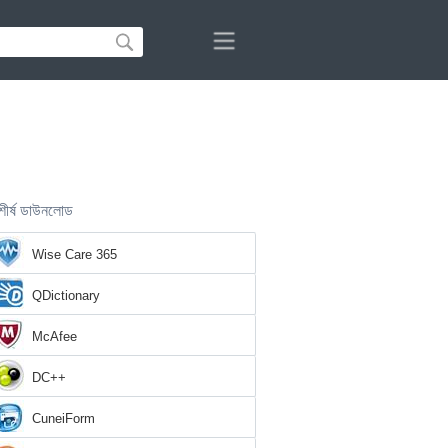
শীর্ষ ডাউনলোড
Wise Care 365
QDictionary
McAfee
DC++
CuneiForm