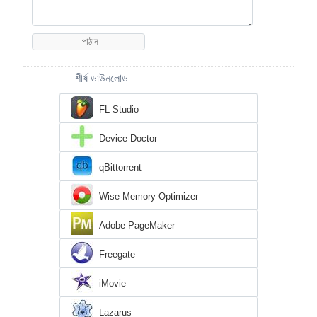
শীর্ষ ডাউনলোড
FL Studio
Device Doctor
qBittorrent
Wise Memory Optimizer
Adobe PageMaker
Freegate
iMovie
Lazarus