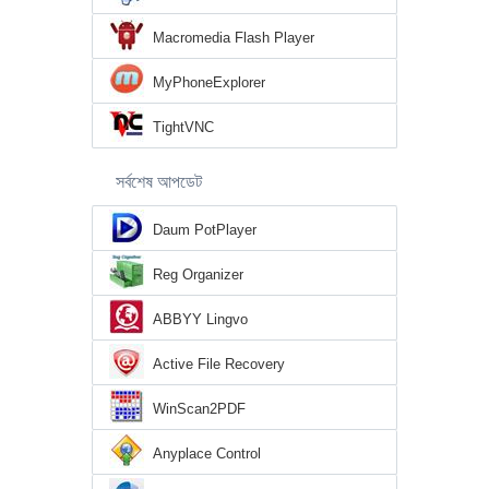
Macromedia Flash Player
MyPhoneExplorer
TightVNC
সর্বশেষ আপডেট
Daum PotPlayer
Reg Organizer
ABBYY Lingvo
Active File Recovery
WinScan2PDF
Anyplace Control