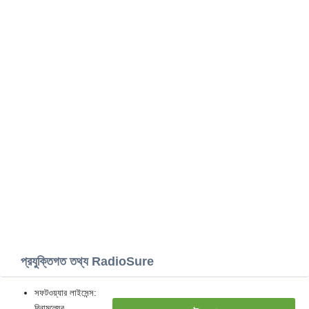
প্রযুক্তিগত তথ্য RadioSure
সফটওয়্যার লাইসেন্স:
বিনামূল্যের