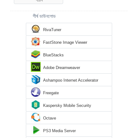
শীর্ষ ডাউনলোড
RivaTuner
FastStone Image Viewer
BlueStacks
Adobe Dreamweaver
Ashampoo Internet Accelerator
Freegate
Kaspersky Mobile Security
Octave
PS3 Media Server