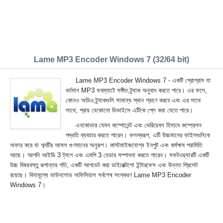
Lame MP3 Encoder Windows 7 (32/64 bit)
Lame MP3 Encoder Windows 7 - একটি প্রোগ্রাম যা
বর্তমান MP3 ফরম্যাটে সঙ্গীত ট্র্যাক অনুবাদ করতে পারে। এর ফলে,
কোনও অডিও ট্র্যাকগুলি সামান্য স্থান গ্রহণ করবে এবং এর সাথে
সাথে, প্রায় যেকোনো ডিভাইসে এটিকে প্লে করা যেতে পারে।
এনকোডার যেমন কম্পোনেন্ট এবং ভেরিয়েবল হিসাবে কম্প্রেশন
পদ্ধতি ব্যবহার করতে পারেন। ফলস্বরূপ, এটি উচ্চমানের ফাইলগুলিকে
অফার করে যা শব্দটির আসল গুণমানের অনুরূপ। কাস্টমাইজযোগ্য ইনপুট এবং কর্মক্ষম পরামিতি
আছে। আপনি আইডি 3 ট্যাগ এবং এমপি 3 হেডার সম্পাদনা করতে পারেন। সফটওয়্যারটি একটি
উচ্চ বিষয়বস্তু রূপান্তর গতি, একটি আপডেট করা ডাইরেক্টশো ইন্টারফেস এবং উন্নত প্রিসেট
রয়েছে। বিনামূল্যে ডাউনলোড অফিসিয়াল সর্বশেষ সংস্করণ Lame MP3 Encoder
Windows 7।