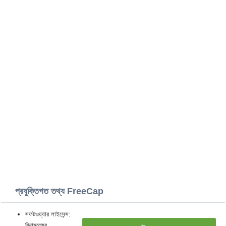
প্রযুক্তিগত তথ্য FreeCap
সফটওয়্যার লাইসেন্স:
বিনামূল্যের