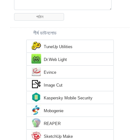
শীর্ষ ডাউনলোড
TuneUp Utilities
Dr.Web Light
Evince
Image Cut
Kaspersky Mobile Security
Mobogenie
REAPER
SketchUp Make