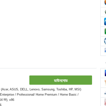
ডাউনলোড
ক, ল্যাপটপ (Acer, ASUS, DELL, Lenovo, Samsung, Toshiba, HP, MSI)
e / Enterprise / Professional/ Home Premium / Home Basic /
4 বিট), x86
26