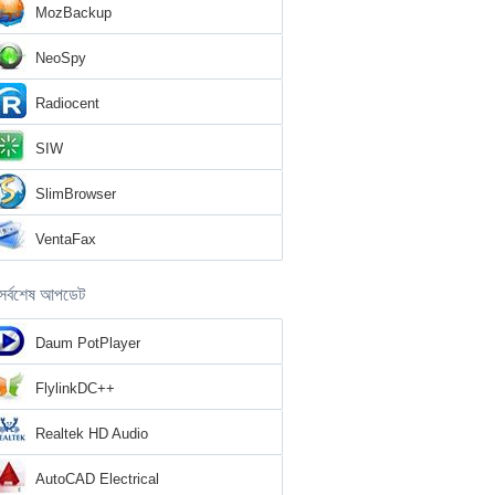
MozBackup
NeoSpy
Radiocent
SIW
SlimBrowser
VentaFax
সর্বশেষ আপডেট
Daum PotPlayer
FlylinkDC++
Realtek HD Audio
AutoCAD Electrical