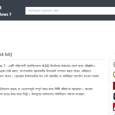
4 bit)
- একটি শক্তিশালী অ্যাপ্লিকেশন KAD সিস্টেমের কাঠামোর নকশা জন্য পরিকল্পিত।
কন তৈরি করতে, ফাংশনগুলির প্রয়োজনীয় হিসাবগুলি সম্পাদন করতে পারেন, ভবিষ্যতে
 মডেল পাবেন। প্রোগ্রাম উপাদানগুলির মান সেট প্রসারিত যে অতিরিক্ত প্লাগইন সংযোগ সমর্থন
ন্টারফেস রয়েছে যা ডেভেলপমেন্ট সম্পূর্ণ করার জন্য নির্দিষ্ট পরিমাণের প্রয়োজন। আবেদন
িগত ছাত্র উভয় জন্য নিখুঁত। বিনামূল্যে ডাউনলোড অফিসিয়াল সর্বশেষ সংস্করণ