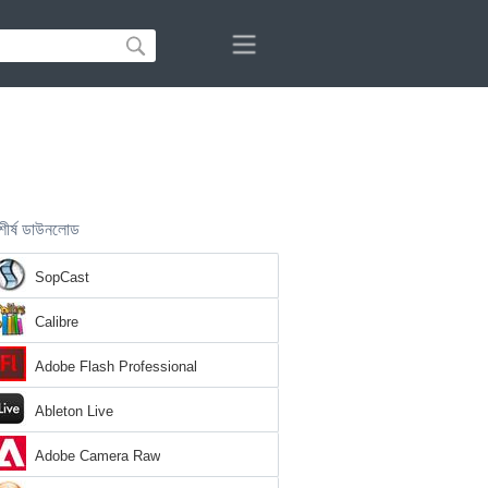
শীর্ষ ডাউনলোড
SopCast
Calibre
Adobe Flash Professional
Ableton Live
Adobe Camera Raw