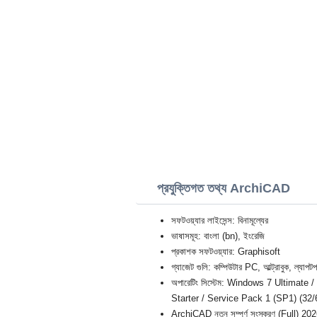
প্রযুক্তিগত তথ্য ArchiCAD
সফটওয়্যার লাইসেন্স: বিনামূল্যের
ভাষাসমূহ: বাংলা (bn), ইংরেজি
প্রকাশক সফটওয়্যার: Graphisoft
গ্যাজেট গুলি: কম্পিউটার PC, আল্ট্রাবু
অপারেটিং সিস্টেম: Windows 7 Ultimat
Starter / Service Pack 1 (SP1) (32/6
ArchiCAD নতুন সম্পূর্ণ সংস্করণ (Full) 20